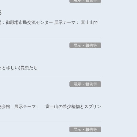
展示・報告等
3
会場：御殿場市民交流センター 展示テーマ： 富士山で
展示・報告等
っと珍しい)昆虫たち
展示・報告等
報徳会館 展示テーマ： 富士山の希少植物とスプリン
展示・報告等