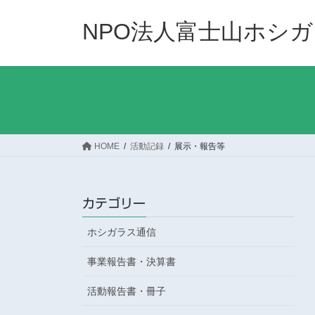
コ
ナ
ン
ビ
NPO法人富士山ホシ
テ
ゲ
ン
ー
ツ
シ
へ
ョ
ス
ン
キ
に
ッ
移
HOME
活動記録
展示・報告等
プ
動
カテゴリー
ホシガラス通信
事業報告書・決算書
活動報告書・冊子