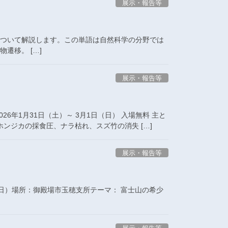
展示・報告等
」について解説します。この単語は自然科学の分野では
植物遷移。 […]
展示・報告等
26年1月31日（土）～ 3月1日（日） 入場無料 主と
ンジカの採食圧、ナラ枯れ、スズ竹の消失 […]
展示・報告等
日（日）場所：御殿場市玉穂支所テーマ： 富士山の希少