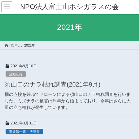
コ
ナ
NPO法人富士山ホシガラスの会
ン
ビ
テ
ゲ
ン
ー
2021年
ツ
シ
へ
ョ
ス
ン
HOME
2021年
キ
に
ッ
移
プ
動
2021年9月10日
活動記録
須山口のナラ枯れ調査(2021年9月)
柵の点検を兼ねてドローンによる須山口のナラ枯れ調査を行いま
した。ミズナラの被害は昨年から始まっており、今年はさらに大
量の立ち枯れが発生しています。
2021年3月31日
事業報告書・決算書