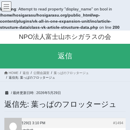
Warning
: Attempt to read property "display_name" on bool in
/home/hosigarasu/hosigarasu.org/public_html/wp-
content/plugins/vk-all-in-one-expansion-unit/inc/article-
structure-data/class-vk-article-structure-data.php
on line
200
コ
ナ
NPO法人富士山ホシガラスの会
ン
ビ
テ
ゲ
ン
ー
返信
ツ
シ
へ
ョ
ス
ン
HOME
返信
公開会議室
葉っぱのフロッタージュ
キ
に
返信先: 葉っぱのフロッタージュ
ッ
移
プ
動
/ 最終更新日時 :
2026年5月29日
返信先: 葉っぱのフロッタージュ
2026年5月29日 3:10 PM
#1494